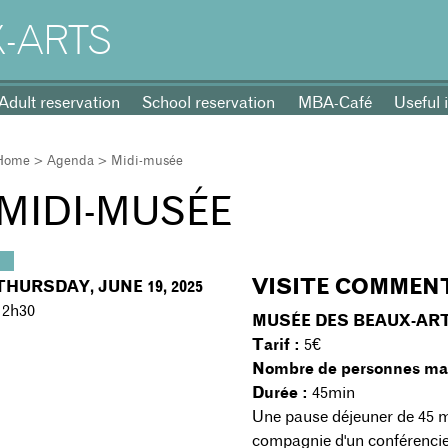
-ARTS
Adult reservation
School reservation
MBA-Café
Useful 
Home
>
Agenda
> Midi-musée
MIDI-MUSÉE
VISITE COMMEN
THURSDAY, JUNE 19, 2025
12h30
MUSÉE DES BEAUX-AR
Tarif :
5€
Nombre de personnes ma
Durée :
45min
Une pause déjeuner de 45 mi
compagnie d'un conférencie