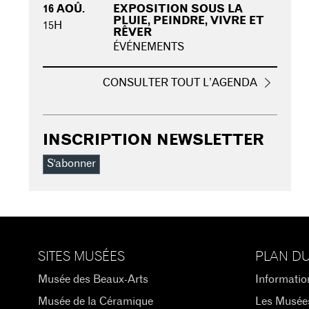
16 AOÛ.
EXPOSITION SOUS LA
PLUIE, PEINDRE, VIVRE ET
15H
RÊVER
ÉVÉNEMENTS
CONSULTER TOUT L’AGENDA
INSCRIPTION NEWSLETTER
S'abonner
SITES MUSÉES
PLAN DU
Musée des Beaux-Arts
Informatio
Musée de la Céramique
Les Musée