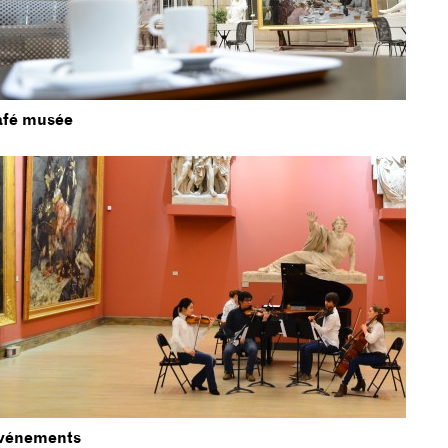
afé musée
vénements