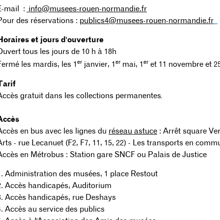
E-mail :
info@musees-rouen-normandie.fr
Pour des réservations :
publics4@musees-rouen-normandie.fr
Horaires et jours d'ouverture
Ouvert tous les jours de 10 h à 18h
er
er
er
Fermé les mardis, les 1
janvier, 1
mai, 1
et 11 novembre et 2
Tarif
Accès gratuit dans les collections permanentes
.
Accès
Accès en bus avec les lignes du
réseau astuce
: Arrêt square Ver
Arts - rue Lecanuet (F2, F7, 11, 15, 22) - Les transports en comm
Accès en Métrobus : Station gare SNCF ou Palais de Justice
1. Administration des musées, 1 place Restout
2. Accès handicapés, Auditorium
3. Accès handicapés, rue Deshays
4. Accès au service des publics