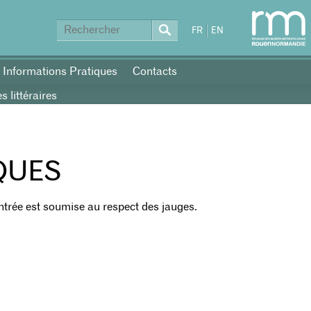
FR
EN
Informations Pratiques
Contacts
 littéraires
QUES
ntrée est soumise au respect des jauges.