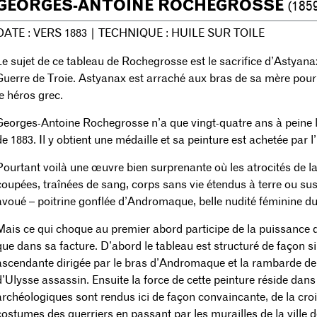
GEORGES-ANTOINE ROCHEGROSSE
(1859
DATE : VERS 1883 | TECHNIQUE : HUILE SUR TOILE
Le sujet de ce tableau de Rochegrosse est le sacrifice d’Astyanax
Guerre de Troie. Astyanax est arraché aux bras de sa mère pour 
le héros grec.
Georges-Antoine Rochegrosse n’a que vingt-quatre ans à peine lo
de 1883. Il y obtient une médaille et sa peinture est achetée par l’
Pourtant voilà une œuvre bien surprenante où les atrocités de l
coupées, traînées de sang, corps sans vie étendus à terre ou 
avoué – poitrine gonflée d’Andromaque, belle nudité féminine du
Mais ce qui choque au premier abord participe de la puissance d
que dans sa facture. D’abord le tableau est structuré de façon 
ascendante dirigée par le bras d’Andromaque et la rambarde de
d’Ulysse assassin. Ensuite la force de cette peinture réside dans
archéologiques sont rendus ici de façon convaincante, de la cr
costumes des guerriers en passant par les murailles de la ville