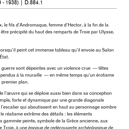
 - 1938) | D.884.1
, le fils d’Andromaque, femme d’Hector, à la fin de la
être précipité du haut des remparts de Troie par Ulysse,
rsqu’il peint cet immense tableau qu’il envoie au Salon
État.
a guerre sont dépeintes avec un violence crue — têtes
suspendus à la muraille — en même temps qu’un érotisme
 premier plan.
e l’œuvre qui se déploie aussi bien dans sa conception
simple, forte et dynamique par une grande diagonale
 l’escalier qui aboutissent en haut au personnage sombre
 le réalisme extrême des détails : les éléments
oix gammée peinte, symbole de la Grèce ancienne, aux
 de Troie, à une époque de redécouverte archéologique de