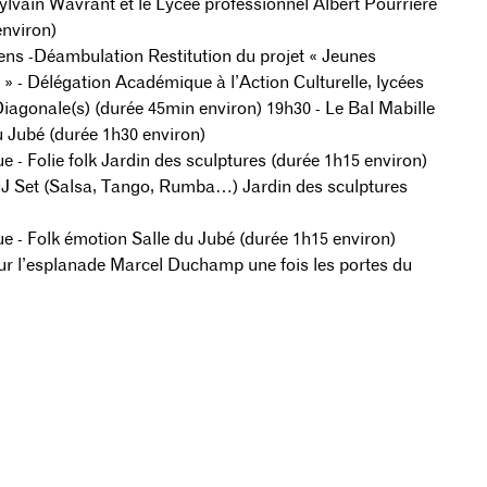
Sylvain Wavrant et le Lycée professionnel Albert Pourrière
environ)
sens -Déambulation Restitution du projet « Jeunes
- Délégation Académique à l’Action Culturelle, lycées
iagonale(s) (durée 45min environ) 19h30 - Le Bal Mabille
u Jubé (durée 1h30 environ)
e - Folie folk Jardin des sculptures (durée 1h15 environ)
J Set (Salsa, Tango, Rumba…) Jardin des sculptures
e - Folk émotion Salle du Jubé (durée 1h15 environ)
ur l’esplanade Marcel Duchamp une fois les portes du