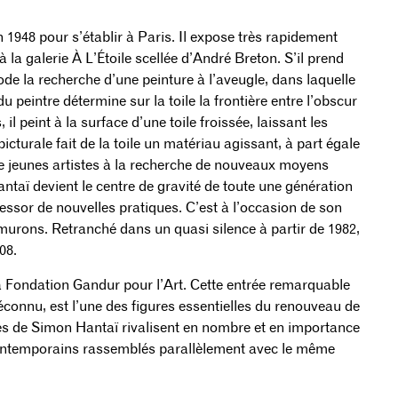
948 pour s’établir à Paris. Il expose très rapidement
 la galerie À L’Étoile scellée d’André Breton. S’il prend
de la recherche d’une peinture à l’aveugle, dans laquelle
u peintre détermine sur la toile la frontière entre l’obscur
, il peint à la surface d’une toile froissée, laissant les
icturale fait de la toile un matériau agissant, à part égale
 de jeunes artistes à la recherche de nouveaux moyens
ntaï devient le centre de gravité de toute une génération
l’essor de nouvelles pratiques. C’est à l’occasion de son
amurons. Retranché dans un quasi silence à partir de 1982,
08.
a Fondation Gandur pour l’Art. Cette entrée remarquable
éconnu, est l’une des figures essentielles du renouveau de
tures de Simon Hantaï rivalisent en nombre et en importance
contemporains rassemblés parallèlement avec le même