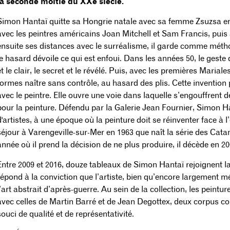
la seconde moitié du XXe siècle.
Simon Hantaï quitte sa Hongrie natale avec sa femme Zsuzsa en 1
avec les peintres américains Joan Mitchell et Sam Francis, puis à
ensuite ses distances avec le surréalisme, il garde comme métho
le hasard dévoile ce qui est enfoui. Dans les années 50, le geste d
et le clair, le secret et le révélé. Puis, avec les premières Mariales
formes naître sans contrôle, au hasard des plis. Cette invention p
avec le peintre. Elle ouvre une voie dans laquelle s’engouffrent
pour la peinture. Défendu par la Galerie Jean Fournier, Simon Ha
d'artistes, à une époque où la peinture doit se réinventer face à 
séjour à Varengeville-sur-Mer en 1963 que naît la série des Cat
année où il prend la décision de ne plus produire, il décède en 20
Entre 2009 et 2016, douze tableaux de Simon Hantaï rejoignent l
répond à la conviction que l’artiste, bien qu’encore largement m
l’art abstrait d’après-guerre. Au sein de la collection, les pein
avec celles de Martin Barré et de Jean Degottex, deux corpus 
souci de qualité et de représentativité.