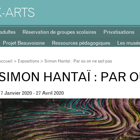
-ARTS
adultes
Réservation de groupes scolaires
Privatisations
Projet Beauvoisine
Ressources pédagogiques
Les musées
Accueil
>
Expositions
> Simon Hantaï : Par où on ne sait pas
SIMON HANTAÏ : PAR O
17 Janvier 2020
-
27 Avril 2020