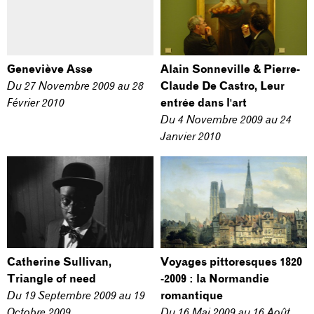
Geneviève Asse
Alain Sonneville & Pierre-
Du
27 Novembre 2009
au
28
Claude De Castro, Leur
Février 2010
entrée dans l'art
Du
4 Novembre 2009
au
24
Janvier 2010
Catherine Sullivan,
Voyages pittoresques 1820
Triangle of need
-2009 : la Normandie
Du
19 Septembre 2009
au
19
romantique
Octobre 2009
Du
16 Mai 2009
au
16 Août