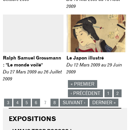
2009
Ralph Samuel Grossmann
Le Japon illustré
: "Le monde voilé"
Du
12 Mars 2009
au
29 Juin
Du
27 Mars 2009
au
26 Juillet
2009
2009
« PREMIER
‹ PRÉCÉDENT
1
2
3
4
5
6
7
8
SUIVANT ›
DERNIER »
EXPOSITIONS